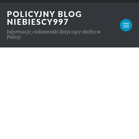
POLICYJNY BLOG
NIEBIESCY997
Informacje, ciekawostki dotyczące służby w
Policji