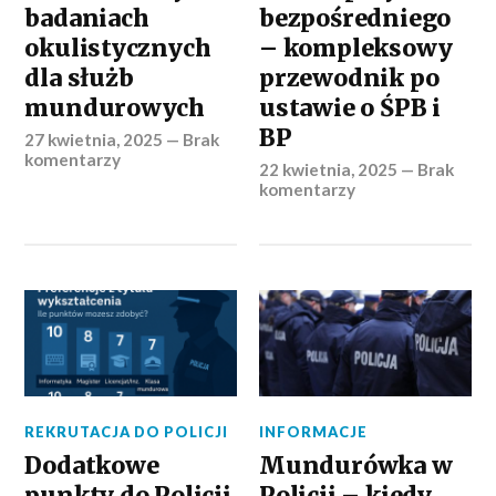
badaniach
bezpośredniego
okulistycznych
– kompleksowy
dla służb
przewodnik po
mundurowych
ustawie o ŚPB i
BP
27 kwietnia, 2025
—
Brak
komentarzy
22 kwietnia, 2025
—
Brak
komentarzy
REKRUTACJA DO POLICJI
INFORMACJE
Dodatkowe
Mundurówka w
punkty do Policji
Policji – kiedy