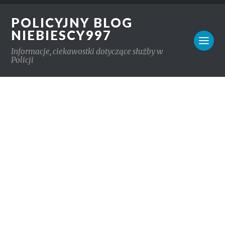
POLICYJNY BLOG
NIEBIESCY997
Informacje, ciekawostki dotyczące służby w
Policji