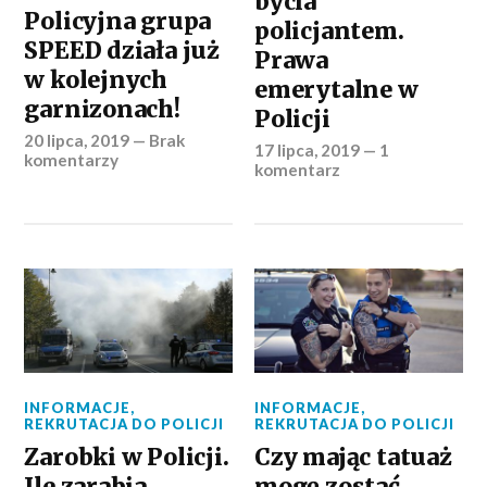
bycia
Policyjna grupa
policjantem.
SPEED działa już
Prawa
w kolejnych
emerytalne w
garnizonach!
Policji
20 lipca, 2019
—
Brak
17 lipca, 2019
—
1
komentarzy
komentarz
INFORMACJE
,
INFORMACJE
,
REKRUTACJA DO POLICJI
REKRUTACJA DO POLICJI
Zarobki w Policji.
Czy mając tatuaż
Ile zarabia
mogę zostać