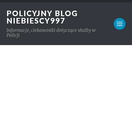
POLICYJNY BLOG
NIEBIESCY997
Informacje, ciekawostki dotyczące służby w
Policji