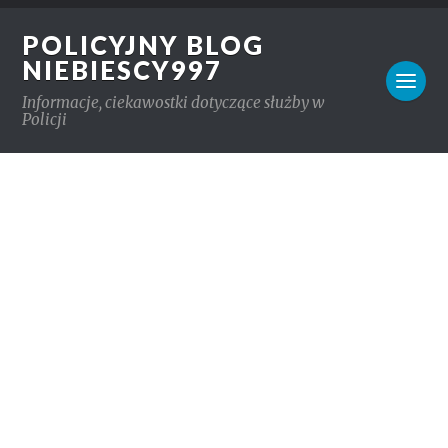
POLICYJNY BLOG
NIEBIESCY997
Informacje, ciekawostki dotyczące służby w
Policji