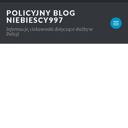
POLICYJNY BLOG
NIEBIESCY997
Informacje, ciekawostki dotyczące służby w
Policji