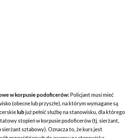
owe w korpusie podoficerów:
Policjant musi mieć
isko (obecne lub przyszłe), na którym wymagane są
icerskie
lub
już pełnić służbę na stanowisku, dla którego
tatowy stopień w korpusie podoficerów (tj. sierżant,
b sierżant sztabowy). Oznacza to, że kurs jest
osób przewidzianych do awansu na stanowiska