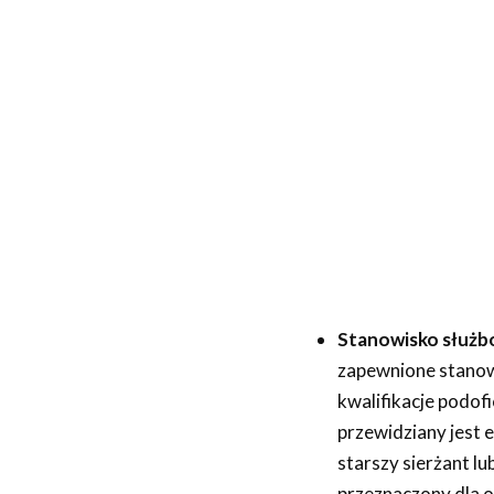
Stanowisko służb
zapewnione stanow
kwalifikacje podof
przewidziany jest e
starszy sierżant lu
przeznaczony dla 