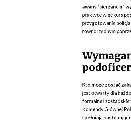
awans “sierżancki” w
praktyce więc kurs pod
przygotowanie policjan
równorzędnym poprzez 
Wymagani
podoficer
Kto może zostać zakw
jest otwarty dla każde
formalne i zostać ski
Komendy Głównej Polic
spełniają następując