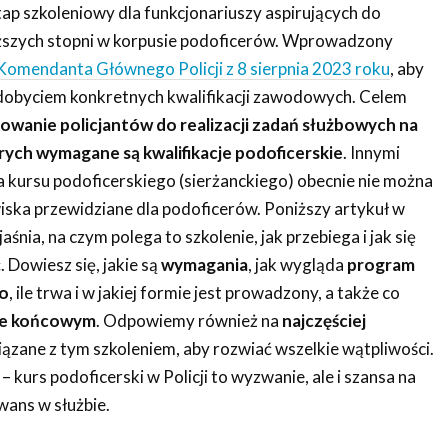
p szkoleniowy dla funkcjonariuszy aspirujących do
yższych stopni w korpusie podoficerów. Wprowadzony
Komendanta Głównego Policji z 8 sierpnia 2023 roku
, aby
dobyciem konkretnych kwalifikacji zawodowych. Celem
owanie policjantów do realizacji zadań służbowych na
rych wymagane są kwalifikacje podoficerskie
. Innymi
a kursu podoficerskiego (sierżanckiego) obecnie nie można
ka przewidziane dla podoficerów. Poniższy artykuł w
śnia, na czym polega to szkolenie, jak przebiega i jak się
 Dowiesz się, jakie są
wymagania
, jak wygląda
program
go
, ile trwa i w jakiej formie jest prowadzony, a także co
ie końcowym
. Odpowiemy również na
najczęściej
ązane z tym szkoleniem, aby rozwiać wszelkie wątpliwości.
 kurs podoficerski w Policji to wyzwanie, ale i szansa na
wans w służbie.