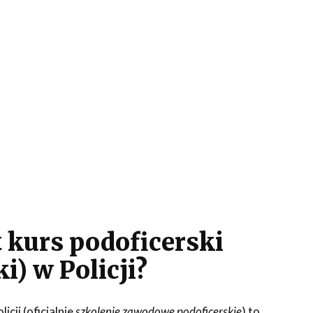
 kurs podoficerski
i) w Policji?
icji (oficjalnie
szkolenie zawodowe podoficerskie
) to