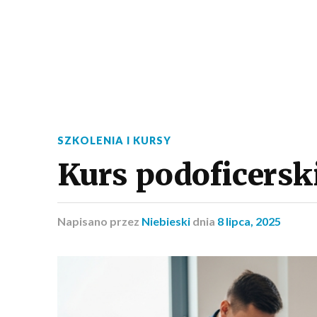
SZKOLENIA I KURSY
Kurs podoficerski
Napisano
przez
Niebieski
dnia
8 lipca, 2025