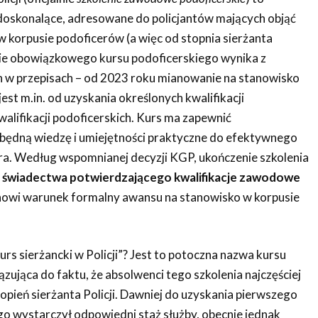
doskonalące, adresowane do policjantów mających objąć
 korpusie podoficerów (a więc od stopnia sierżanta
 obowiązkowego kursu podoficerskiego wynika z
w przepisach – od 2023 roku mianowanie na stanowisko
est m.in. od uzyskania określonych kwalifikacji
lifikacji podoficerskich. Kurs ma zapewnić
będną wiedzę i umiejętności praktyczne do efektywnego
cera. Według wspomnianej decyzji KGP, ukończenie szkolenia
m
świadectwa potwierdzającego kwalifikacje zawodowe
anowi warunek formalny awansu na stanowisko w korpusie
urs sierżancki w Policji”? Jest to potoczna nazwa kursu
zująca do faktu, że absolwenci tego szkolenia najczęściej
opień sierżanta Policji. Dawniej do uzyskania pierwszego
go wystarczył odpowiedni staż służby, obecnie jednak