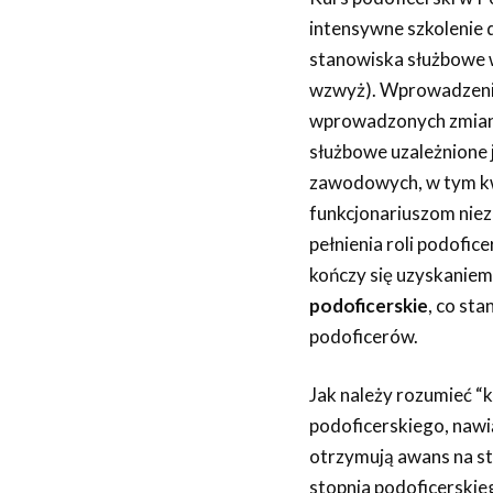
intensywne szkolenie 
stanowiska służbowe w
wzwyż). Wprowadzenie
wprowadzonych zmian 
służbowe uzależnione j
zawodowych, w tym kwa
funkcjonariuszom niez
pełnienia roli podofi
kończy się uzyskanie
podoficerskie
, co st
podoficerów.
Jak należy rozumieć “k
podoficerskiego, nawią
otrzymują awans na st
stopnia podoficerskie