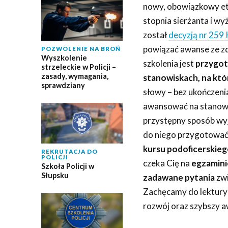
nowy, obowiązkowy eta
stopnia sierżanta i w
został
decyzją nr 259 
powiązać awanse ze z
POZWOLENIE NA BROŃ
Wyszkolenie
szkolenia jest
przygot
strzeleckie w Policji –
zasady, wymagania,
stanowiskach, na któ
sprawdziany
słowy – bez ukończeni
awansować na stanowis
przystępny sposób wyja
do niego przygotować.
kursu podoficerskie
REKRUTACJA DO
POLICJI
czeka Cię na
egzamin
Szkoła Policji w
Słupsku
zadawane pytania
zwi
Zachęcamy do lektury –
rozwój oraz szybszy a