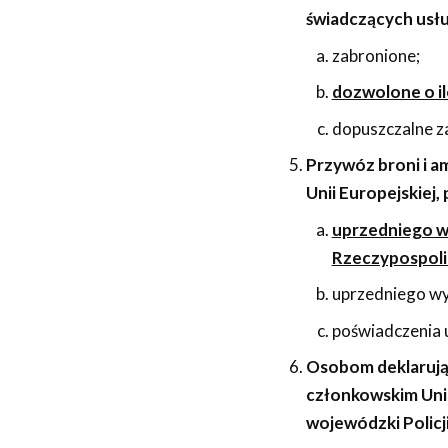
świadczących usłu
zabronione;
dozwolone o il
dopuszczalne za
Przywóz broni i a
Unii Europejskiej
uprzedniego w
Rzeczypospolit
uprzedniego wy
poświadczenia 
Osobom deklarując
członkowskim Unii
wojewódzki Policji