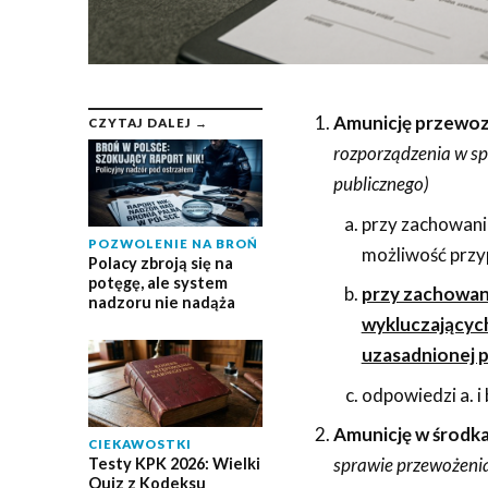
Amunicję przewozi
CZYTAJ DALEJ →
rozporządzenia w sp
publicznego)
przy zachowani
POZWOLENIE NA BROŃ
możliwość przyp
Polacy zbroją się na
potęgę, ale system
przy zachowan
nadzoru nie nadąża
wykluczających
uzasadnionej 
odpowiedzi a. i
Amunicję w środka
CIEKAWOSTKI
sprawie przewożenia
Testy KPK 2026: Wielki
Quiz z Kodeksu