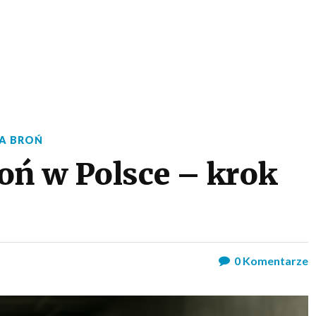
A BROŃ
oń w Polsce – krok
0
Komentarze