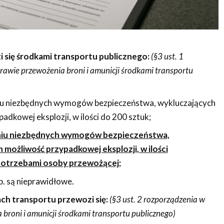
 się środkami transportu publicznego:
(§3 ust. 1
rawie przewożenia broni i amunicji środkami transportu
u niezbędnych wymogów bezpieczeństwa, wykluczających
adkowej eksplozji, w ilości do 200 sztuk;
iu niezbędnych wymogów bezpieczeństwa,
 możliwość przypadkowej eksplozji, w ilości
potrzebami osoby przewożącej;
 b. są nieprawidłowe.
ch transportu przewozi się:
(§3 ust. 2 rozporządzenia w
 broni i amunicji środkami transportu publicznego)