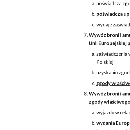
poświadcza zg
poświadcza up
wydaje zaświadc
Wywóz broni i am
Unii Europejskiej
zaświadczenia 
Polskiej;
uzyskaniu zgod
zgody właściwe
Wywóz broni i amu
zgody właściwego 
wyjazdu w celac
wydania Europe