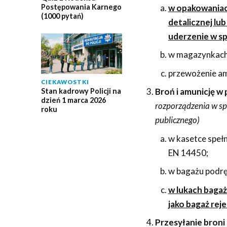
w opakowaniac
Postępowania Karnego
(1000 pytań)
detalicznej lu
uderzenie w sp
w magazynkach
przewożenie amu
CIEKAWOSTKI
Broń i amunicję w
Stan kadrowy Policji na
dzień 1 marca 2026
rozporządzenia w sp
roku
publicznego)
w kasetce speł
EN 14450;
w bagażu podrę
w lukach baga
jako bagaż rej
Przesyłanie broni