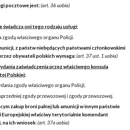
gi pocztowe jest:
(art. 36 uobia)
e świadczą oni tego rodzaju usługi;
 zgodą właściwego organu Policji.
municji, z państw niebędących państwami członkowskimi
, przez obywateli polskich wymaga:
(art. 37 ust. 1 uobia)
ydania zaświadczenia przez właściwego konsula
ej Polskiej;
dania zgody właściwego organu Policji;
uprzedniej zgody przewozowej i zgody przewozowej.
ym zakup broni palnej lub amunicji w innym państwie
 Europejskiej właściwy terytorialnie komendant
, na ich wniosek:
(art. 37a uobia)