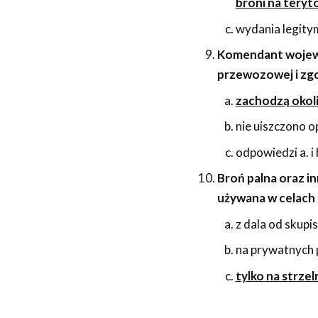
broni na teryt
wydania legitym
Komendant wojewó
przewozowej i zgo
zachodzą okoli
nie uiszczono o
odpowiedzi a. i
Broń palna oraz i
używana w celach
z dala od skupis
na prywatnych 
tylko na strzel