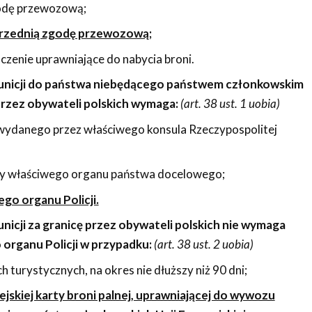
odę przewozową;
rzednią zgodę przewozową;
zenie uprawniające do nabycia broni.
unicji do państwa niebędącego państwem członkowskim
 przez obywateli polskich wymaga:
(art. 38 ust. 1 uobia)
wydanego przez właściwego konsula Rzeczypospolitej
y właściwego organu państwa docelowego;
go organu Policji.
nicji za granicę przez obywateli polskich nie wymaga
organu Policji w przypadku:
(art. 38 ust. 2 uobia)
h turystycznych, na okres nie dłuższy niż 90 dni;
jskiej karty broni palnej, uprawniającej do wywozu