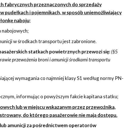
h fabrycznych przeznaczonych do sprzedaży
b w pudełkach i pojemnikach, w sposób uniemożliwiający
łonkę naboju;
 nabojowych;
nicji w środkach transportu jest zabronione.
 pasażerskich statkach powietrznych przewozi się:
(§5
rawie przewożenia broni i amunicji środkami transportu
niającej wymagania co najmniej klasy S1 według normy PN-
cznym, informując o powyższym fakcie kapitana statku;
żowych lub w miejscu wskazanym przez przewoźnika,
estrowany, do którego pasażerowie nie mają dostępu.
 lub amunicji za pośrednictwem operatorów