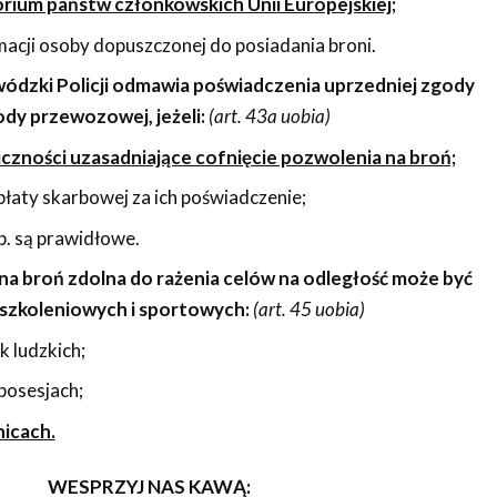
orium państw członkowskich Unii Europejskiej;
acji osoby dopuszczonej do posiadania broni.
dzki Policji odmawia poświadczenia uprzedniej zgody
dy przewozowej, jeżeli:
(art. 43a uobia)
czności uzasadniające cofnięcie pozwolenia na broń;
płaty skarbowej za ich poświadczenie;
 b. są prawidłowe.
nna broń zdolna do rażenia celów na odległość może być
 szkoleniowych i sportowych:
(art. 45 uobia)
k ludzkich;
posesjach;
nicach.
WESPRZYJ NAS KAWĄ: