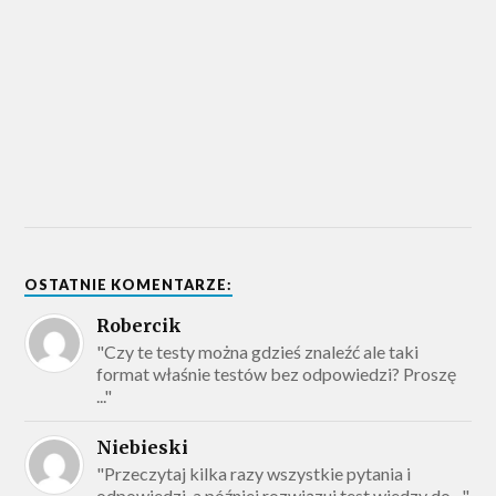
OSTATNIE KOMENTARZE:
Robercik
"Czy te testy można gdzieś znaleźć ale taki
format właśnie testów bez odpowiedzi? Proszę
..."
Niebieski
"Przeczytaj kilka razy wszystkie pytania i
odpowiedzi, a później rozwiązuj test wiedzy do ..."