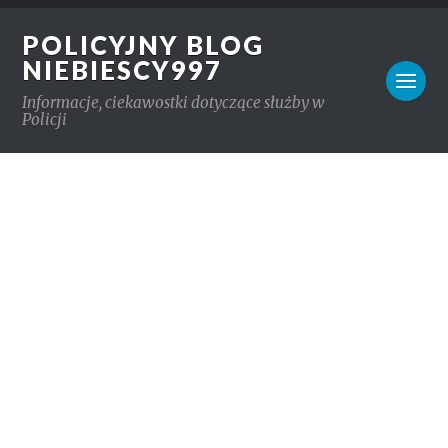
POLICYJNY BLOG
NIEBIESCY997
Informacje, ciekawostki dotyczące służby w
Policji