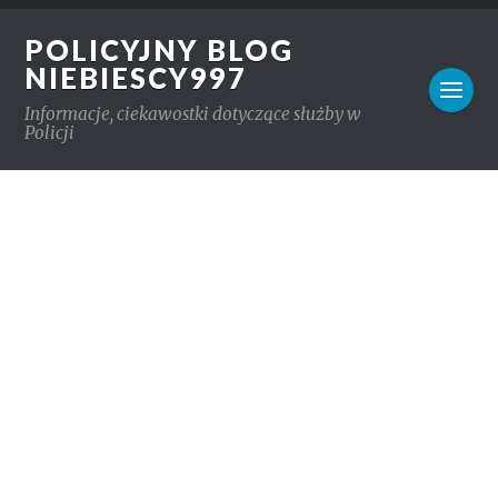
POLICYJNY BLOG
NIEBIESCY997
Informacje, ciekawostki dotyczące służby w
Policji