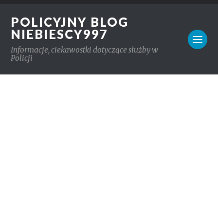
POLICYJNY BLOG
NIEBIESCY997
Informacje, ciekawostki dotyczące służby w
Policji