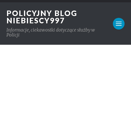
POLICYJNY BLOG
NIEBIESCY997
Informacje, ciekawostki dotyczące służby w
Policji