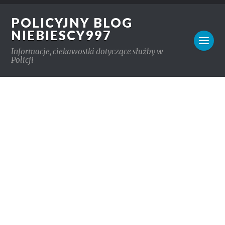
POLICYJNY BLOG
NIEBIESCY997
Informacje, ciekawostki dotyczące służby w
Policji