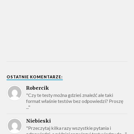
OSTATNIE KOMENTARZE:
Robercik
"Czy te testy można gdzieś znaleźć ale taki
format właśnie testów bez odpowiedzi? Proszę
..."
Niebieski
"Przeczytaj kilka razy wszystkie pytania i
odpowiedzi, a później rozwiązuj test wiedzy do ..."