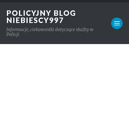
POLICYJNY BLOG
NIEBIESCY997
Informacje, ciekawostki dotyczące służby w
Policji