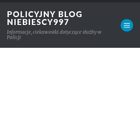
POLICYJNY BLOG
NIEBIESCY997
Informacje, ciekawostki dotyczące służby w
Policji