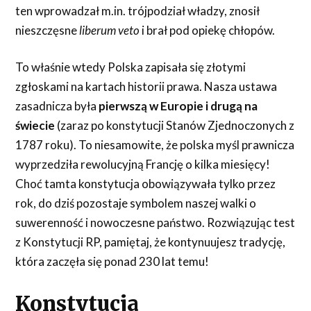
ten wprowadzał m.in. trójpodział władzy, znosił
nieszczęsne
liberum veto
i brał pod opiekę chłopów.
To właśnie wtedy Polska zapisała się złotymi
zgłoskami na kartach historii prawa. Nasza ustawa
zasadnicza była
pierwszą w Europie i drugą na
świecie
(zaraz po konstytucji Stanów Zjednoczonych z
1787 roku). To niesamowite, że polska myśl prawnicza
wyprzedziła rewolucyjną Francję o kilka miesięcy!
Choć tamta konstytucja obowiązywała tylko przez
rok, do dziś pozostaje symbolem naszej walki o
suwerenność i nowoczesne państwo. Rozwiązując test
z Konstytucji RP, pamiętaj, że kontynuujesz tradycję,
która zaczęła się ponad 230 lat temu!
Konstytucja