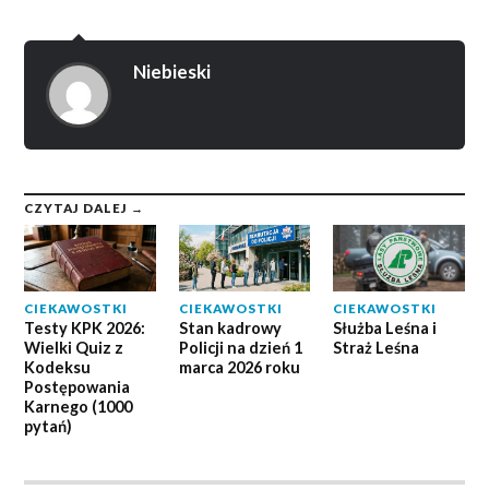
Niebieski
CZYTAJ DALEJ →
CIEKAWOSTKI
CIEKAWOSTKI
CIEKAWOSTKI
Testy KPK 2026:
Stan kadrowy
Służba Leśna i
Wielki Quiz z
Policji na dzień 1
Straż Leśna
Kodeksu
marca 2026 roku
Postępowania
Karnego (1000
pytań)