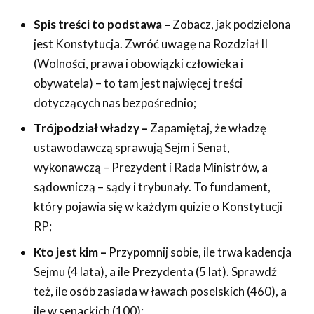
Spis treści to podstawa –
Zobacz, jak podzielona
jest Konstytucja. Zwróć uwagę na Rozdział II
(Wolności, prawa i obowiązki człowieka i
obywatela) – to tam jest najwięcej treści
dotyczących nas bezpośrednio;
Trójpodział władzy –
Zapamiętaj, że władzę
ustawodawczą sprawują Sejm i Senat,
wykonawczą – Prezydent i Rada Ministrów, a
sądowniczą – sądy i trybunały. To fundament,
który pojawia się w każdym quizie o Konstytucji
RP;
Kto jest kim –
Przypomnij sobie, ile trwa kadencja
Sejmu (4 lata), a ile Prezydenta (5 lat). Sprawdź
też, ile osób zasiada w ławach poselskich (460), a
ile w senackich (100);