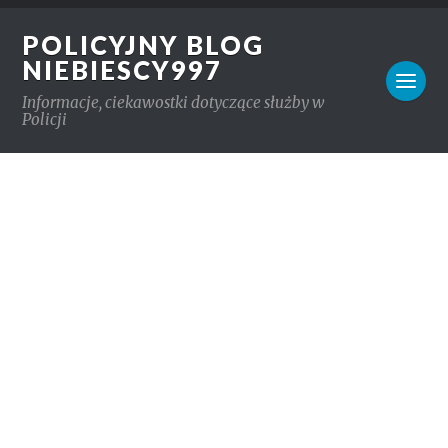
POLICYJNY BLOG
NIEBIESCY997
Informacje, ciekawostki dotyczące służby w
Policji