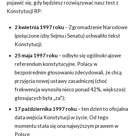
pojawić się, gdy będziesz rozwiązywać nasz test z
Konstytucji RP:
2 kwietnia 1997 roku
– Zgromadzenie Narodowe
(połączone izby Sejmu i Senatu) uchwaliło tekst
Konstytucji;
25 maja 1997 roku
– odbyło się ogólnokrajowe
referendum konstytucyjne. Polacy w
bezpośrednim głosowaniu zdecydowali, że chcą
przyjęcia nowej ustawy zasadniczej (choć
frekwencja wynosiła nieco ponad 42%, większość
głosujących była „za”);
17 października 1997 roku
– ten dzień to oficjalna
data wejścia Konstytucji w życie. Od tego
momentu stała się ona najwyższym prawem w
Polsce.