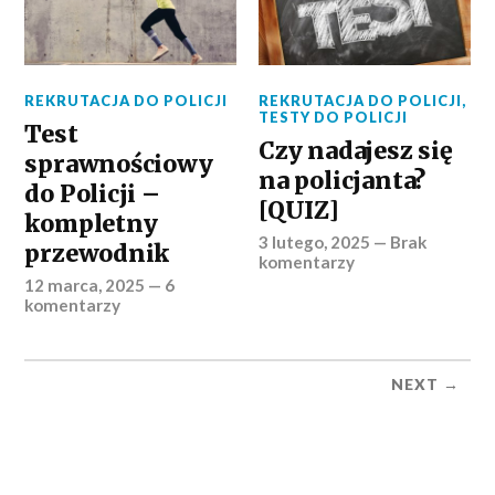
REKRUTACJA DO POLICJI
REKRUTACJA DO POLICJI
,
TESTY DO POLICJI
Test
Czy nadajesz się
sprawnościowy
na policjanta?
do Policji –
[QUIZ]
kompletny
3 lutego, 2025
—
Brak
przewodnik
komentarzy
12 marca, 2025
—
6
komentarzy
NEXT →