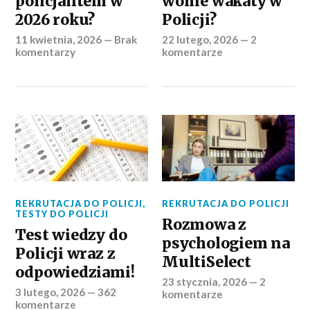
policjantem w
wolne wakaty w
2026 roku?
Policji?
11 kwietnia, 2026
—
Brak
22 lutego, 2026
—
2
komentarzy
komentarze
REKRUTACJA DO POLICJI
,
REKRUTACJA DO POLICJI
TESTY DO POLICJI
Rozmowa z
Test wiedzy do
psychologiem na
Policji wraz z
MultiSelect
odpowiedziami!
23 stycznia, 2026
—
2
3 lutego, 2026
—
362
komentarze
komentarze