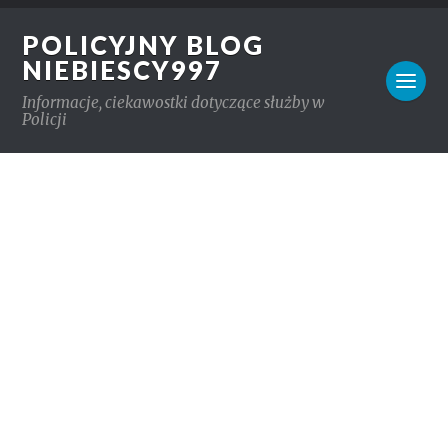
POLICYJNY BLOG
NIEBIESCY997
Informacje, ciekawostki dotyczące służby w
Policji