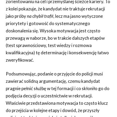
zorientowaniu na cel i przemyślanej ścieżce kariery. To
z kolei pokazuje, że kandydat nie traktuje rekrutacji
jako próby
na chybił trafił
, lecz ma jasno wytyczone
priorytety i gotowość do systematycznego
doskonalenia się. Wysoka motywacja jest często
przewagą w naborze, bo w trakcie dalszych etapów
(test sprawnościowy, test wiedzy i rozmowa
kwalifikacyjna) tę determinację i konsekwencję łatwo
zweryfikować.
Podsumowując, podanie o przyjęcie do policji musi
zawierać solidną argumentację, czemu kandydat
pragnie pełnić służbę w tej formacji i co skłoniło go do
podjęcia decyzji o uczestnictwie w rekrutacji.
Właściwie przedstawiona motywacja to często klucz
do przejścia w kolejne etapy i dowód, że przyszły