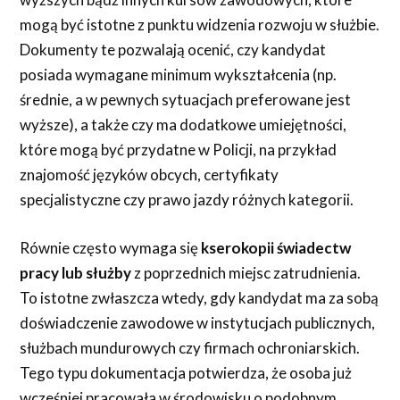
mogą być istotne z punktu widzenia rozwoju w służbie.
Dokumenty te pozwalają ocenić, czy kandydat
posiada wymagane minimum wykształcenia (np.
średnie, a w pewnych sytuacjach preferowane jest
wyższe), a także czy ma dodatkowe umiejętności,
które mogą być przydatne w Policji, na przykład
znajomość języków obcych, certyfikaty
specjalistyczne czy prawo jazdy różnych kategorii.
Równie często wymaga się
kserokopii świadectw
pracy lub służby
z poprzednich miejsc zatrudnienia.
To istotne zwłaszcza wtedy, gdy kandydat ma za sobą
doświadczenie zawodowe w instytucjach publicznych,
służbach mundurowych czy firmach ochroniarskich.
Tego typu dokumentacja potwierdza, że osoba już
wcześniej pracowała w środowisku o podobnym