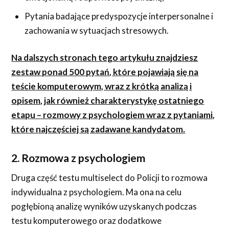
Pytania badające predyspozycje interpersonalne i
zachowania w sytuacjach stresowych.
Na dalszych stronach tego artykułu znajdziesz
zestaw ponad 500 pytań, które pojawiają się na
teście komputerowym, wraz z krótką analizą i
opisem, jak również charakterystykę ostatniego
etapu – rozmowy z psychologiem wraz z pytaniami,
które najczęściej są zadawane kandydatom.
2. Rozmowa z psychologiem
Druga część testu multiselect do Policji to rozmowa
indywidualna z psychologiem. Ma ona na celu
pogłębioną analizę wyników uzyskanych podczas
testu komputerowego oraz dodatkowe