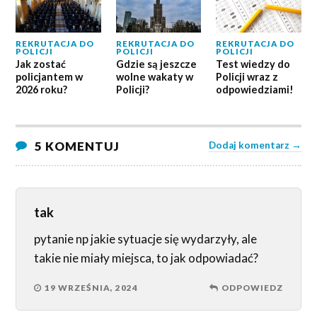
REKRUTACJA DO
REKRUTACJA DO
REKRUTACJA DO
POLICJI
POLICJI
POLICJI
Jak zostać
Gdzie są jeszcze
Test wiedzy do
policjantem w
wolne wakaty w
Policji wraz z
2026 roku?
Policji?
odpowiedziami!
5 KOMENTUJ
Dodaj komentarz →
tak
pytanie np jakie sytuacje się wydarzyły, ale
takie nie miały miejsca, to jak odpowiadać?
19 WRZEŚNIA, 2024
ODPOWIEDZ