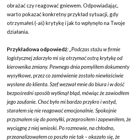
obrażać czy reagować gniewem. Odpowiadając,
warto pokazać konkretny przykład sytuacji, gdy
otrzymałeś (-aś) krytykę i jak to wpłynęło na Twoje
działania.
Przykładowa odpowiedź
:
„Podczas stażu w firmie
logistycznej zdarzyło mi się otrzymać ostrą krytykę od
kierownika zmiany. Pewnego dnia pomyliłem dokumenty
wysyłkowe, przez co zamówienie zostało niewłaściwie
wysłane do klienta. Szef wezwał mnie do biura i w dość
bezpośredni sposób wytknął błąd, mówiąc że zawiodłem
jego zaufanie. Choć było mi bardzo przykro i wstyd,
starałem się nie reagować emocjonalnie. Spokojnie
przyznałem się do pomyłki, przeprosiłem i zapewniłem, że
wyciągnę z niej wnioski. Po rozmowie, na chłodno,
przeanalizowałem co poszło nie tak – okazało się, że