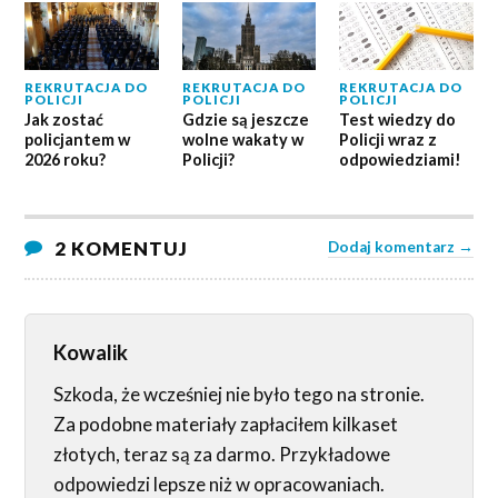
REKRUTACJA DO
REKRUTACJA DO
REKRUTACJA DO
POLICJI
POLICJI
POLICJI
Jak zostać
Gdzie są jeszcze
Test wiedzy do
policjantem w
wolne wakaty w
Policji wraz z
2026 roku?
Policji?
odpowiedziami!
2 KOMENTUJ
Dodaj komentarz →
Kowalik
Szkoda, że wcześniej nie było tego na stronie.
Za podobne materiały zapłaciłem kilkaset
złotych, teraz są za darmo. Przykładowe
odpowiedzi lepsze niż w opracowaniach.