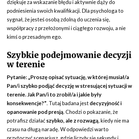
dziękuje za wskazanie błędu i aktywnie dąży do
podniesienia swoich kwalifikacji. Dla psychologa to
sygnał, że jesteś osobą zdolną do uczenia się,
współpracy z przełożonymi i ciągłego rozwoju, a nie
kimś o przesadnym ego.
Szybkie podejmowanie decyzji
w terenie
Pytanie:
„Proszę opisać sytuację, w której musiał/a
Pan/i szybko podjąć decyzję w stresującej sytuacji w
terenie. Jak Pan/i to zrobił/a i jakie były
konsekwencje?”
. Tutaj badana jest
decyzyjność i
opanowanie pod presją
. Chodzi o pokazanie, że
potrafisz działać
szybko, ale z rozwagą
, kiedy nie ma
czasu na długą naradę. W odpowiedzi warto
przytoczyć scenariusz, gdzie liczyły się sekundy i