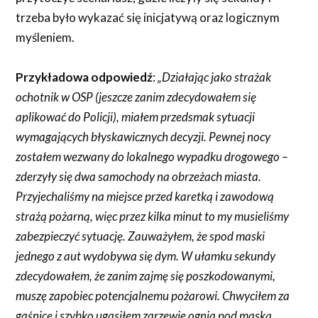
trzeba było wykazać się inicjatywą oraz logicznym
myśleniem.
Przykładowa odpowiedź
:
„Działając jako strażak
ochotnik w OSP (jeszcze zanim zdecydowałem się
aplikować do Policji), miałem przedsmak sytuacji
wymagających błyskawicznych decyzji. Pewnej nocy
zostałem wezwany do lokalnego wypadku drogowego –
zderzyły się dwa samochody na obrzeżach miasta.
Przyjechaliśmy na miejsce przed karetką i zawodową
strażą pożarną, więc przez kilka minut to my musieliśmy
zabezpieczyć sytuację. Zauważyłem, że spod maski
jednego z aut wydobywa się dym. W ułamku sekundy
zdecydowałem, że zanim zajmę się poszkodowanymi,
muszę zapobiec potencjalnemu pożarowi. Chwyciłem za
gaśnicę i szybko ugasiłem zarzewie ognia pod maską,