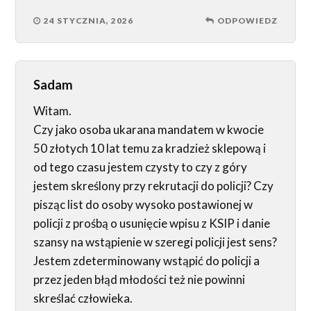
24 STYCZNIA, 2026
ODPOWIEDZ
Sadam
Witam.
Czy jako osoba ukarana mandatem w kwocie
50 złotych 10 lat temu za kradzież sklepową i
od tego czasu jestem czysty to czy z góry
jestem skreślony przy rekrutacji do policji? Czy
pisząc list do osoby wysoko postawionej w
policji z prośbą o usunięcie wpisu z KSIP i danie
szansy na wstąpienie w szeregi policji jest sens?
Jestem zdeterminowany wstąpić do policji a
przez jeden błąd młodości też nie powinni
skreślać człowieka.