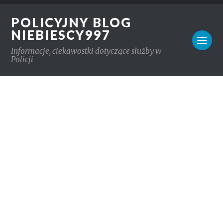
POLICYJNY BLOG
NIEBIESCY997
Informacje, ciekawostki dotyczące służby w
Policji