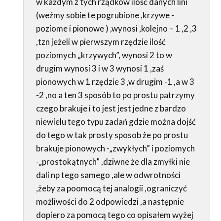
w każdym z tych rządków ilość danych lini
(weźmy sobie te pogrubione ,krzywe -
poziome i pionowe ) ,wynosi ,kolejno – 1 ,2 ,3
,tzn jeżeli w pierwszym rzędzie ilość
poziomych „krzywych”, wynosi 2 to w
drugim wynosi 3 i w 3 wynosi 1 ,zaś
pionowych w 1 rzędzie 3 ,w drugim -1 ,a w 3
-2 ,no a ten 3 sposób to po prostu patrzymy
czego brakuje i to jest jest jedne z bardzo
niewielu tego typu zadań gdzie można dojść
do tego w tak prosty sposob że po prostu
brakuje pionowych -„zwykłych” i poziomych
-„prostokątnych” ,dziwne że dla zmyłki nie
dali np tego samego ,ale w odwrotności
,żeby za poomocą tej analogii ,ograniczyć
możliwości do 2 odpowiedzi ,a następnie
dopiero za pomocą tego co opisałem wyżej