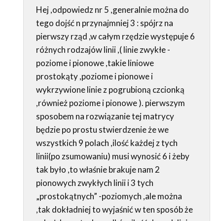
Hej ,odpowiedz nr 5 ,generalnie można do
tego dojść n przynajmniej 3 : spójrz na
pierwszy rząd ,w całym rzędzie występuje 6
różnych rodzajów linii ,( linie zwykłe -
poziome i pionowe ,takie liniowe
prostokąty ,poziome i pionowe i
wykrzywione linie z pogrubioną czcionką
,również poziome i pionowe ). pierwszym
sposobem na rozwiązanie tej matrycy
będzie po prostu stwierdzenie że we
wszystkich 9 polach ,ilość każdej z tych
linii(po zsumowaniu) musi wynosić 6 i żeby
tak było ,to właśnie brakuje nam 2
pionowych zwykłych linii i 3 tych
„prostokątnych” -poziomych ,ale można
,tak dokładniej to wyjaśnić w ten sposób że