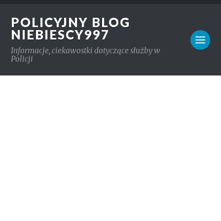
POLICYJNY BLOG
NIEBIESCY997
Informacje, ciekawostki dotyczące służby w
Policji