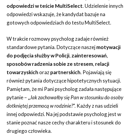
odpowiedzi w teście MultiSelect
. Udzielenie innych
odpowiedzi wskazuje, że kandydat bazuje na
gotowych odpowiedziach do testu MultiSelect.
W trakcie rozmowy psycholog zadaje również
standardowe pytania. Dotyczące naszej
motywacji
do podjęcia służby w Policji
,
zainteresowań
,
sposobów radzenia sobie ze stresem
,
relacji
towarzyskich
oraz
partnerskich
. Pojawiają się
również pytania dotyczące hipotetycznych sytuacji.
Pamiętam, że mi Pani psycholog zadała następujące
pytanie – „
Jak zachowałby się Pan w stosunku do osoby
dotkniętej przemocą w rodzinie?
”. Każdy z nas udzieli
innej odpowiedzi. Na jej podstawie psycholog jest w
stanie poznać nasze cechy charakteru i stosunek do
drugiego człowieka.