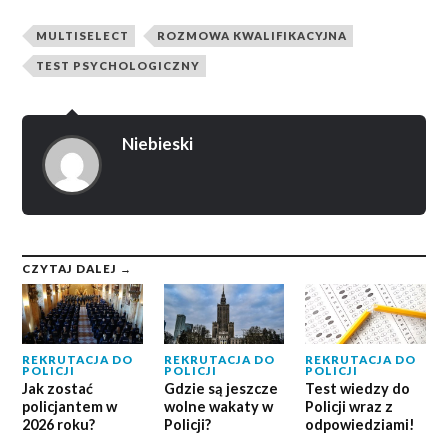
MULTISELECT
ROZMOWA KWALIFIKACYJNA
TEST PSYCHOLOGICZNY
Niebieski
CZYTAJ DALEJ →
REKRUTACJA DO
REKRUTACJA DO
REKRUTACJA DO
POLICJI
POLICJI
POLICJI
Jak zostać
Gdzie są jeszcze
Test wiedzy do
policjantem w
wolne wakaty w
Policji wraz z
2026 roku?
Policji?
odpowiedziami!