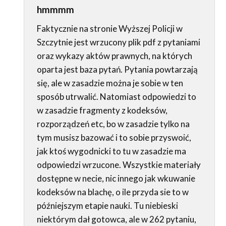
hmmmm
Faktycznie na stronie Wyższej Policji w
Szczytnie jest wrzucony plik pdf z pytaniami
oraz wykazy aktów prawnych, na których
oparta jest baza pytań. Pytania powtarzają
się, ale w zasadzie można je sobie w ten
sposób utrwalić. Natomiast odpowiedzi to
w zasadzie fragmenty z kodeksów,
rozporządzeń etc, bo w zasadzie tylko na
tym musisz bazować i to sobie przyswoić,
jak ktoś wygodnicki to tu w zasadzie ma
odpowiedzi wrzucone. Wszystkie materiały
dostępne w necie, nic innego jak wkuwanie
kodeksów na blachę, o ile przyda sie to w
późniejszym etapie nauki. Tu niebieski
niektórym dał gotowca, ale w 262 pytaniu,