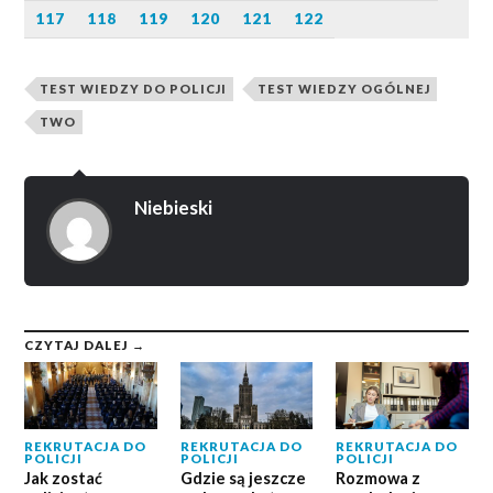
117
118
119
120
121
122
TEST WIEDZY DO POLICJI
TEST WIEDZY OGÓLNEJ
TWO
Niebieski
CZYTAJ DALEJ →
REKRUTACJA DO
REKRUTACJA DO
REKRUTACJA DO
POLICJI
POLICJI
POLICJI
Jak zostać
Gdzie są jeszcze
Rozmowa z