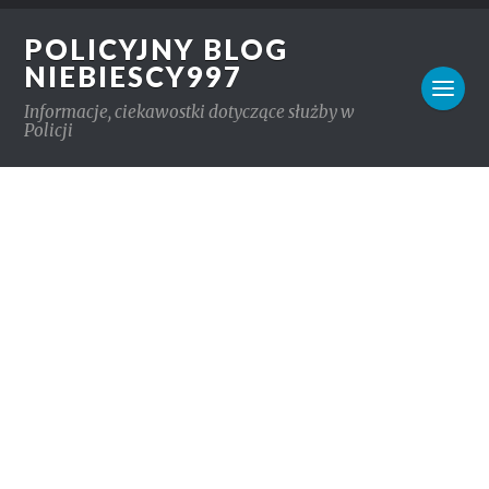
POLICYJNY BLOG
NIEBIESCY997
Informacje, ciekawostki dotyczące służby w
Policji