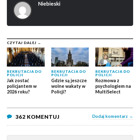
Niebieski
CZYTAJ DALEJ →
REKRUTACJA DO
REKRUTACJA DO
REKRUTACJA DO
POLICJI
POLICJI
POLICJI
Jak zostać
Gdzie są jeszcze
Rozmowa z
policjantem w
wolne wakaty w
psychologiem na
2026 roku?
Policji?
MultiSelect
362 KOMENTUJ
Dodaj komentarz →