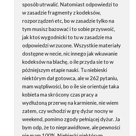
sposób utrwalić. Natomiast odpowiedzi to
w zasadzie fragmenty z kodeksów,
rozporządzeń etc, bo w zasadzie tylko na
tym musisz bazować i to sobie przyswoić,
jak ktoś wygodnicki to tu w zasadzie ma
odpowiedzi wrzucone. Wszystkie materiały
dostępne w necie, nic innego jak wkuwanie
kodeksów na blachę, o ile przyda sie to w
późniejszym etapie nauki. Tu niebieski
niektórym dał gotowca, ale w 262 pytaniu,
mam wątpliwości, bo o ile sie orientuje taka
kobieta ma skrócony czas pracy a
wydłużoną przerwę na karmienie, nie wiem
zatem, czy wchodzi w grę dyżur nocny w
weekend, pomimo zgody pełniącej dyżur. Ja
bym odp, że to nieprawidłowe, ale pewności
nie mam 100%. Niebieski niektórym