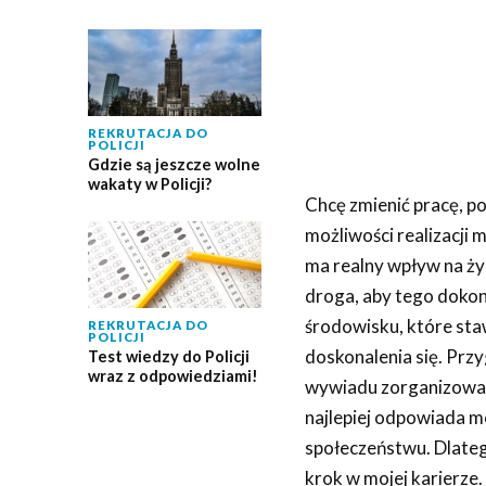
REKRUTACJA DO
POLICJI
Gdzie są jeszcze wolne
wakaty w Policji?
Chcę zmienić pracę, po
możliwości realizacji
ma realny wpływ na życi
droga, aby tego doko
środowisku, które sta
REKRUTACJA DO
POLICJI
doskonalenia się. Prz
Test wiedzy do Policji
wraz z odpowiedziami!
wywiadu zorganizowane
najlepiej odpowiada m
społeczeństwu. Dlateg
krok w mojej karierze.