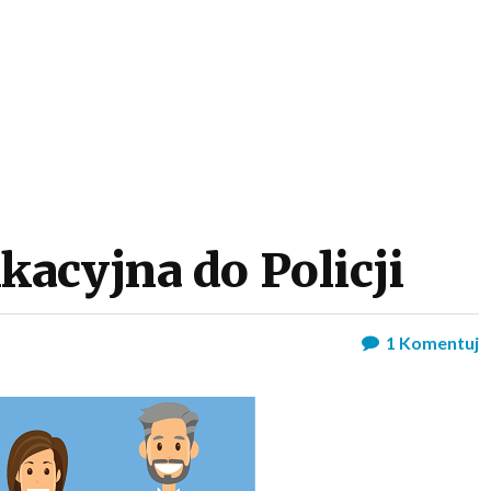
acyjna do Policji
1
Komentuj