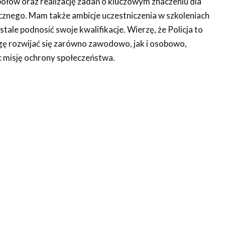
połów oraz realizację zadań o kluczowym znaczeniu dla
znego. Mam także ambicje uczestniczenia w szkoleniach
stale podnosić swoje kwalifikacje. Wierzę, że Policja to
ę rozwijać się zarówno zawodowo, jak i osobowo,
ąc misję ochrony społeczeństwa.