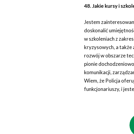
48. Jakie kursy i szk
Jestem zainteresowany
doskonalić umiejętnoś
w szkoleniach z zakres
kryzysowych, a także a
rozwój w obszarze tech
pionie dochodzeniowo-
komunikacji, zarządza
Wiem, że Policja oferu
funkcjonariuszy, i jes