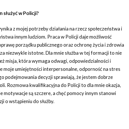
 służyć w Policji?
wynika z mojej potrzeby działania na rzecz społeczeństwa i
ństwa innym ludziom. Praca w Policji daje możliwość
prawę porządku publicznego oraz ochronę życia i zdrowia
a niezwykle istotne. Dla mnie służba w tej formacji to nie
ież misja, która wymaga odwagi, odpowiedzialności i
e moje umiejętności interpersonalne, odporność na stres
go podejmowania decyzji sprawiają, że jestem dobrze
li. Rozmowa kwalifikacyjna do Policji to dla mnie okazja,
e motywacje są szczere, a chęć pomocy innym stanowi
i o wstąpieniu do służby.