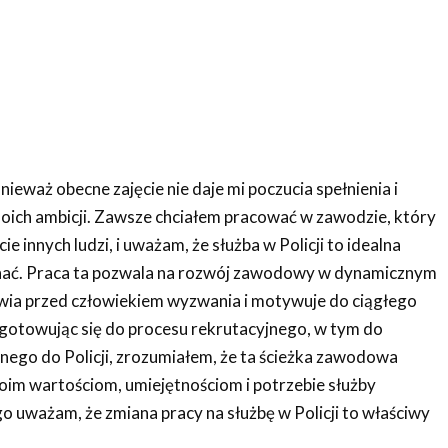
nieważ obecne zajęcie nie daje mi poczucia spełnienia i
 moich ambicji. Zawsze chciałem pracować w zawodzie, który
e innych ludzi, i uważam, że służba w Policji to idealna
nać. Praca ta pozwala na rozwój zawodowy w dynamicznym
wia przed człowiekiem wyzwania i motywuje do ciągłego
ygotowując się do procesu rekrutacyjnego, w tym do
go do Policji, zrozumiałem, że ta ścieżka zawodowa
oim wartościom, umiejętnościom i potrzebie służby
o uważam, że zmiana pracy na służbę w Policji to właściwy