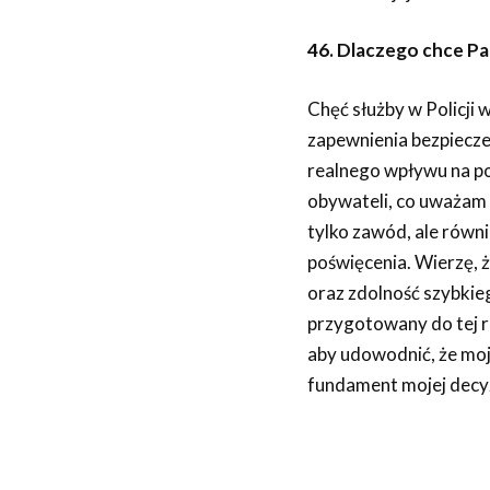
46. Dlaczego chce Pan
Chęć służby w Policji 
zapewnienia bezpiecze
realnego wpływu na po
obywateli, co uważam z
tylko zawód, ale równ
poświęcenia. Wierzę, ż
oraz zdolność szybkie
przygotowany do tej ro
aby udowodnić, że moj
fundament mojej decyzj