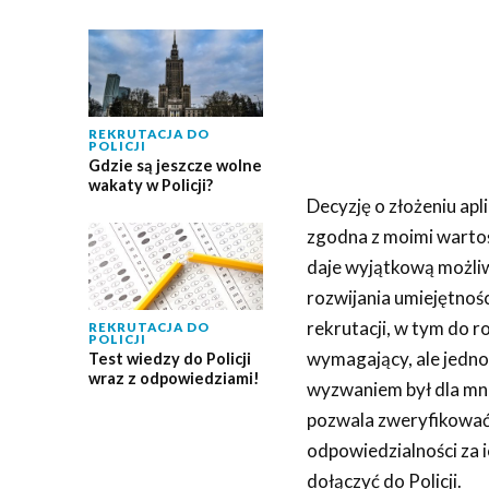
REKRUTACJA DO
POLICJI
Gdzie są jeszcze wolne
wakaty w Policji?
Decyzję o złożeniu apli
zgodna z moimi wartoś
daje wyjątkową możliw
rozwijania umiejętno
rekrutacji, w tym do r
REKRUTACJA DO
POLICJI
wymagający, ale jedno
Test wiedzy do Policji
wraz z odpowiedziami!
wyzwaniem był dla mni
pozwala zweryfikować 
odpowiedzialności za 
dołączyć do Policji.