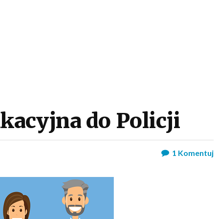
acyjna do Policji
1
Komentuj