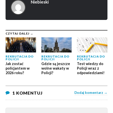
Niebieski
CZYTAJ DALEJ →
REKRUTACJA DO
REKRUTACJA DO
REKRUTACJA DO
POLICJI
POLICJI
POLICJI
Jak zostać
Gdzie są jeszcze
Test wiedzy do
policjantem w
wolne wakaty w
Policji wraz z
2026 roku?
Policji?
odpowiedziami!
1 KOMENTUJ
Dodaj komentarz →