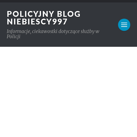
POLICYJNY BLOG
NIEBIESCY997
Informacje, ciekawostki dotyczące służby w
Policji