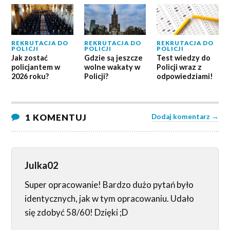
REKRUTACJA DO
REKRUTACJA DO
REKRUTACJA DO
POLICJI
POLICJI
POLICJI
Jak zostać
Gdzie są jeszcze
Test wiedzy do
policjantem w
wolne wakaty w
Policji wraz z
2026 roku?
Policji?
odpowiedziami!
1 KOMENTUJ
Dodaj komentarz →
Julka02
Super opracowanie! Bardzo dużo pytań było
identycznych, jak w tym opracowaniu. Udało
się zdobyć 58/60! Dzięki ;D