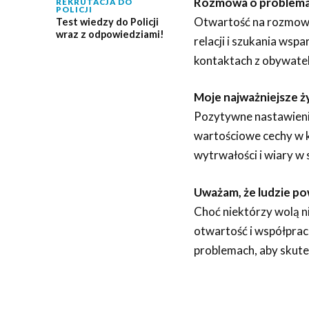
Rozmowa o problemac
REKRUTACJA DO
POLICJI
Otwartość na rozmowy
Test wiedzy do Policji
wraz z odpowiedziami!
relacji i szukania wspa
kontaktach z obywate
Moje najważniejsze ży
Pozytywne nastawienie
wartościowe cechy w k
wytrwałości i wiary w 
Uważam, że ludzie po
Choć niektórzy wolą ni
otwartość i współpraca
problemach, aby skute