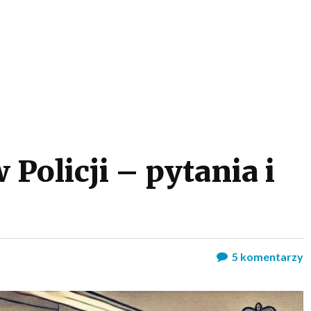
 Policji – pytania i
5
komentarzy