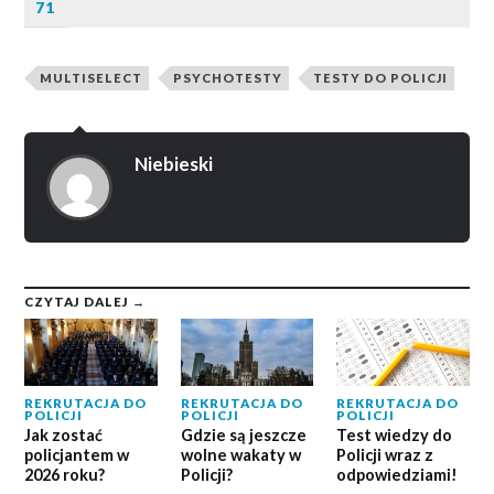
71
MULTISELECT
PSYCHOTESTY
TESTY DO POLICJI
Niebieski
CZYTAJ DALEJ →
REKRUTACJA DO
REKRUTACJA DO
REKRUTACJA DO
POLICJI
POLICJI
POLICJI
Jak zostać
Gdzie są jeszcze
Test wiedzy do
policjantem w
wolne wakaty w
Policji wraz z
2026 roku?
Policji?
odpowiedziami!