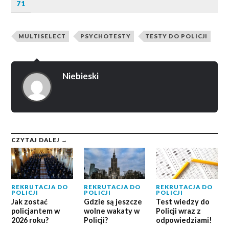
71
MULTISELECT
PSYCHOTESTY
TESTY DO POLICJI
Niebieski
CZYTAJ DALEJ →
REKRUTACJA DO
REKRUTACJA DO
REKRUTACJA DO
POLICJI
POLICJI
POLICJI
Jak zostać
Gdzie są jeszcze
Test wiedzy do
policjantem w
wolne wakaty w
Policji wraz z
2026 roku?
Policji?
odpowiedziami!