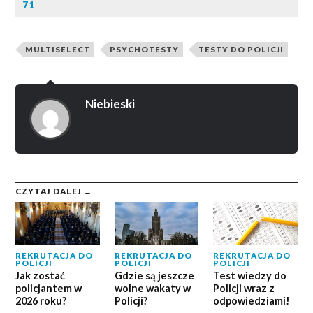
71
MULTISELECT
PSYCHOTESTY
TESTY DO POLICJI
Niebieski
CZYTAJ DALEJ →
REKRUTACJA DO
REKRUTACJA DO
REKRUTACJA DO
POLICJI
POLICJI
POLICJI
Jak zostać
Gdzie są jeszcze
Test wiedzy do
policjantem w
wolne wakaty w
Policji wraz z
2026 roku?
Policji?
odpowiedziami!